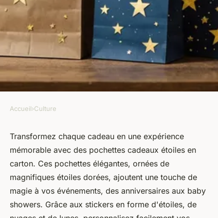
Accueil
›
Culture
CULTURE
Ajoutez de la magie avec des
Transformez chaque cadeau en une expérience
mémorable avec des pochettes cadeaux étoiles en
pochettes cadeaux étoiles en
carton. Ces pochettes élégantes, ornées de
carton
magnifiques étoiles dorées, ajoutent une touche de
magie à vos événements, des anniversaires aux baby
Lucie
•
3 décembre 2024
•
11 min de lecture
showers. Grâce aux stickers en forme d'étoiles, de