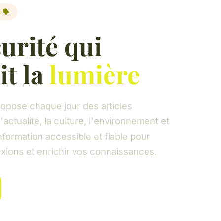
 🗣️
urité qui
it la
lumière
opose chaque jour des articles
'actualité, la culture, l'environnement et
nformation accessible et fiable pour
lexions et enrichir vos connaissances.