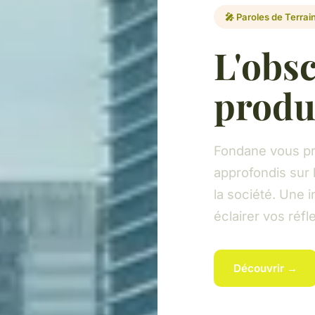
🎤 Paroles de Terrain
L'obsc
produ
Fondane vous pr
approfondis sur l
la société. Une i
éclairer vos réf
Découvrir →