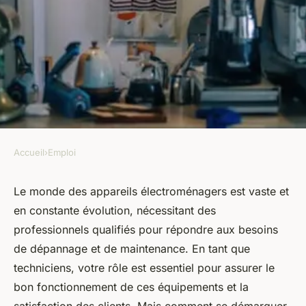
Accueil
›
Emploi
EMPLOI
Comment exceller en tant que
Le monde des appareils électroménagers est vaste et
en constante évolution, nécessitant des
réparateur d'appareils
professionnels qualifiés pour répondre aux besoins
électroménagers ?
de dépannage et de maintenance. En tant que
techniciens, votre rôle est essentiel pour assurer le
Benjamin
•
19 janvier 2024
•
5 min de lecture
bon fonctionnement de ces équipements et la