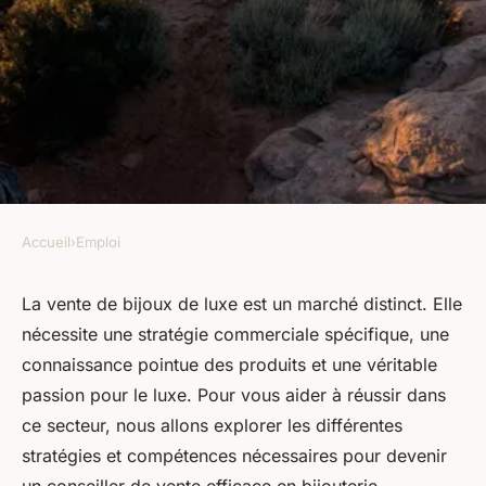
Accueil
›
Emploi
EMPLOI
Stratégies pour devenir un
La vente de bijoux de luxe est un marché distinct. Elle
nécessite une stratégie commerciale spécifique, une
conseiller de vente en
connaissance pointue des produits et une véritable
bijouterie efficace
passion pour le luxe. Pour vous aider à réussir dans
ce secteur, nous allons explorer les différentes
Benjamin
•
19 janvier 2024
•
6 min de lecture
stratégies et compétences nécessaires pour devenir