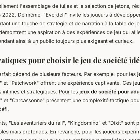
lement l'assemblage de tuiles et la sélection de jetons, r
 2022. De même, "Everdell" invite les joueurs à développer 
rtant une touche de stratégie et de narration à la table de je
démontrent une aspiration à des expériences de jeu qui allie
ondant ainsi à un public toujours plus exigeant et curieux.
atiques pour choisir le jeu de société idé
arfait dépend de plusieurs facteurs. Par exemple, pour les
j
r" et "Patchwork" offrent une expérience captivante. Ces je
 intimes et stratégiques. Pour les
jeux de société pour adu
" et "Carcassonne" présentent une complexité tactique pou
éfi.
ts, "Les aventuriers du rail", "Kingdomino" et "Dixit" sont p
ples mais profondes. En revanche, pour les joueurs expérime