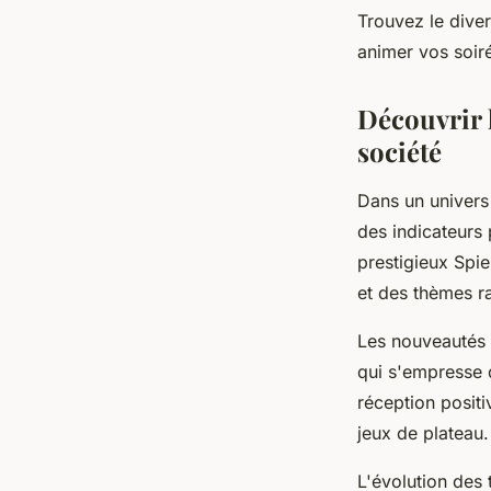
Trouvez le diver
Laura
•
6 mai 2024
•
2 min de lecture
animer vos soir
Découvrir 
société
Dans un univers
des indicateurs
prestigieux Spie
et des thèmes ra
Les nouveautés 
qui s'empresse d
réception positi
jeux de plateau.
L'évolution des