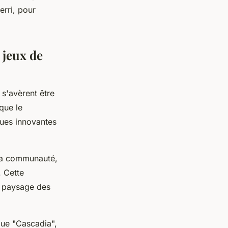
erri, pour
 jeux de
s'avèrent être
que le
ques innovantes
 la communauté,
. Cette
du paysage des
que "Cascadia",