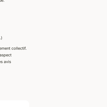
ue.
.)
ement collectif.
aspect
es avis