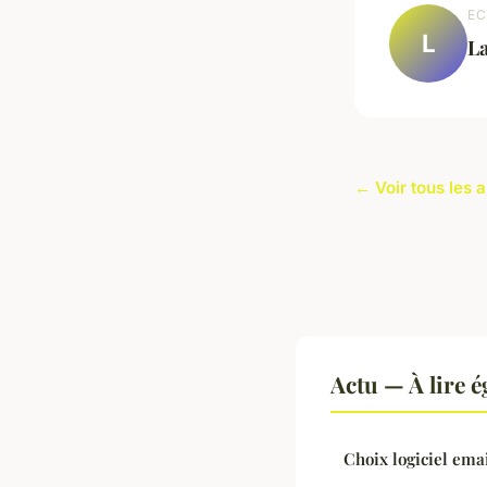
EC
L
L
← Voir tous les a
Actu — À lire 
Choix logiciel ema