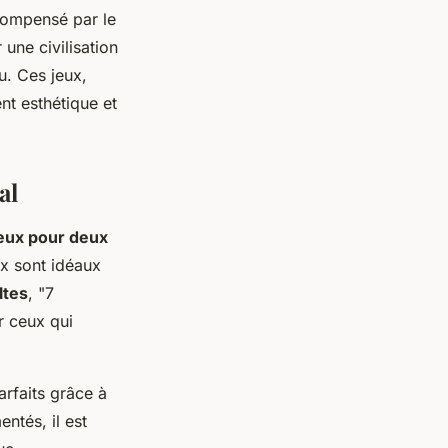
écompensé par le
une civilisation
u. Ces jeux,
nt esthétique et
al
eux pour deux
ux sont idéaux
ltes
, "7
r ceux qui
arfaits grâce à
ntés, il est