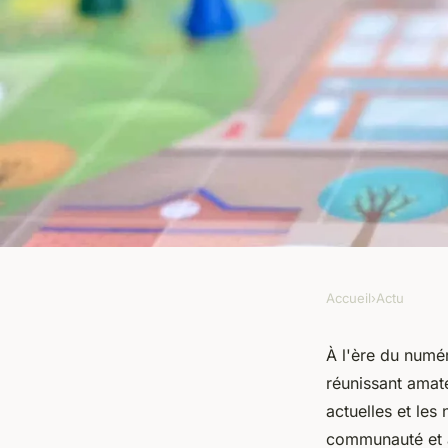
Accueil
›
Actu
ACTU
Jeux de société : vo
À l'ère du numér
réunissant amat
actuel
actuelles et les
communauté et a