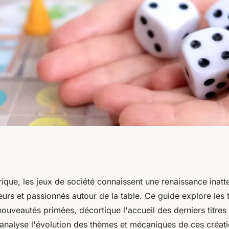
tre guide complet et
ique, les jeux de société connaissent une renaissance inatt
eurs et passionnés autour de la table. Ce guide explore les
 nouveautés primées, décortique l'accueil des derniers titres 
nalyse l'évolution des thèmes et mécaniques de ces créati