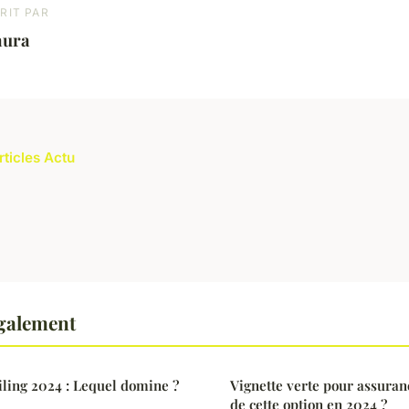
RIT PAR
aura
rticles Actu
également
iling 2024 : Lequel domine ?
Vignette verte pour assuranc
de cette option en 2024 ?