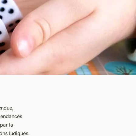
endue,
 tendances
par la
ons ludiques.