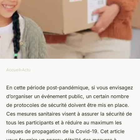
Accueil
›
Actu
ACTU
Quels sont les protocoles de
En cette période post-pandémique, si vous envisagez
d’organiser un événement public, un certain nombre
sécurité pour organiser un
de protocoles de sécurité doivent être mis en place.
événement public en période
Ces mesures sanitaires visent à assurer la sécurité de
post-pandémique?
tous les participants et à réduire au maximum les
risques de propagation de la Covid-19. Cet article
Laura
•
10 mars 2024
•
5 min de lecture